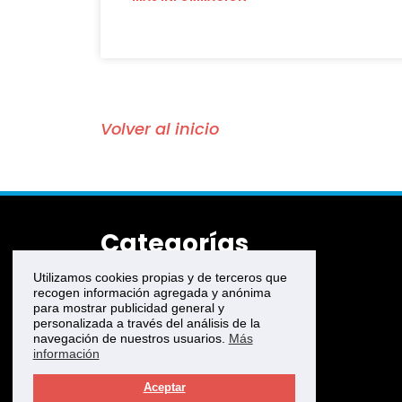
Volver al inicio
Categorías
Utilizamos cookies propias y de terceros que
Accede a tu cuenta (Login)
recogen información agregada y anónima
Mi cuenta
para mostrar publicidad general y
Mis Pedidos
personalizada a través del análisis de la
Mis Direcciones
navegación de nuestros usuarios.
Más
Quienes Somos
información
Productos
Aceptar