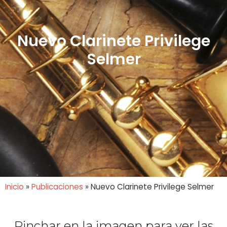
Nuevo Clarinete Privilege
Selmer
Inicio
»
Publicaciones
»
Nuevo Clarinete Privilege Selmer
Pinchar en la imagen para ver las