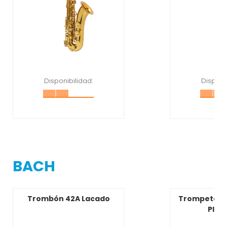
Disponibilidad:
Disponi
BACH
Trombón 42A Lacado
Trompeta Si
Plat