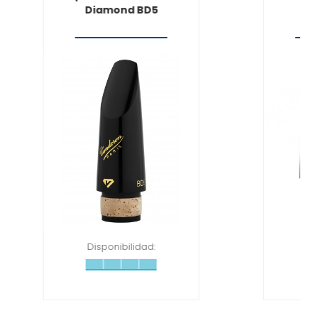
Diamond BD5
Dor
Disponibilidad:
Disponi