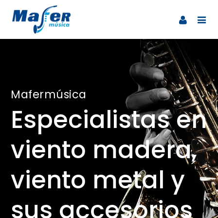
Mafermúsica
Especialistas en
viento madera,
viento metal y
sus accesorios